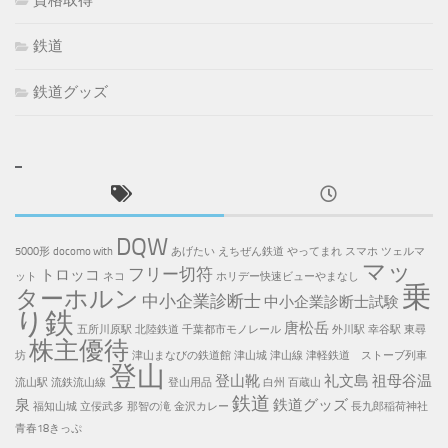
資格取得
鉄道
鉄道グッズ
DQW
5000形
docomo with
あげたい
えちぜん鉄道
やってまれ
スマホ
ツェルマ
マッ
フリー切符
トロッコ
ット
ネコ
ホリデー快速ビューやまなし
乗
ターホルン
中小企業診断士
中小企業診断士試験
り鉄
唐松岳
五所川原駅
北陸鉄道
千葉都市モノレール
外川駅
幸谷駅
東尋
株主優待
坊
津山まなびの鉄道館
津山城
津山線
津軽鉄道 ストーブ列車
登山
登山靴
礼文島
祖母谷温
流山駅
流鉄流山線
登山用品
白州
百蔵山
鉄道
泉
鉄道グッズ
福知山城
立佞武多
那智の滝
金沢カレー
長九郎稲荷神社
青春18きっぷ