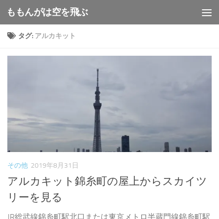
ももんがは空を飛ぶ
コンテンツへスキップ
タグ:
アルカキット
その他
2019年8月31日
アルカキット錦糸町の屋上からスカイツ
リーを見る
JR総武線錦糸町駅北口または東京メトロ半蔵門線錦糸町駅